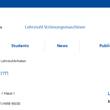
Lehrstuhl Strömungsmaschinen
Students
News
Publi
Lehrstuhlinhaber
urm
L
/ Haus I
S
81/498-9030