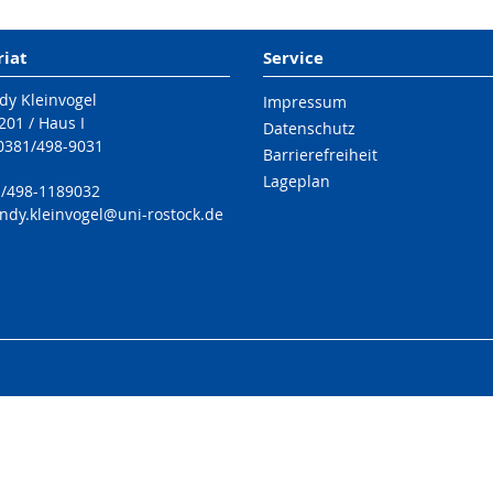
riat
Service
dy Kleinvogel
Impressum
01 / Haus I
Datenschutz
 0381/498-9031
Barrierefreiheit
Lageplan
1/498-1189032
andy.kleinvogel@uni-rostock.de