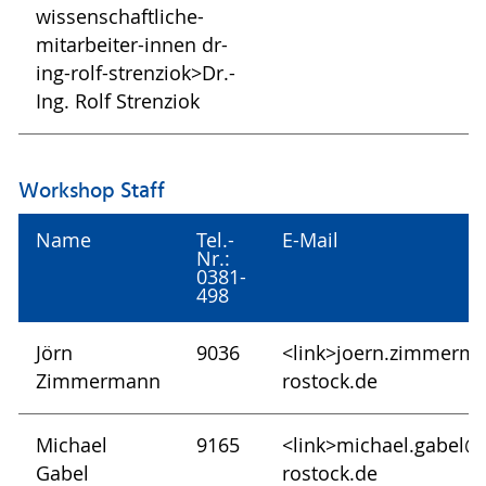
wissenschaftliche-
mitarbeiter-innen dr-
ing-rolf-strenziok>Dr.-
Ing. Rolf Strenziok
Workshop Staff
Name
Tel.-
E-Mail
Nr.:
0381-
498
Jörn
9036
<link>joern.zimmerm
Zimmermann
rostock.de
Michael
9165
<link>michael.gabel@
Gabel
rostock.de