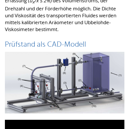
Erfassung (
u
/x
≤ 2%)
des Volumenstroms, der
x
Drehzahl und der Förderhöhe möglich. Die Dichte
und Viskosität des transportierten Fluides werden
mittels kalibrierten Aräometer und Ubbelohde-
Viskosimeter bestimmt.
Prüfstand als CAD-Modell