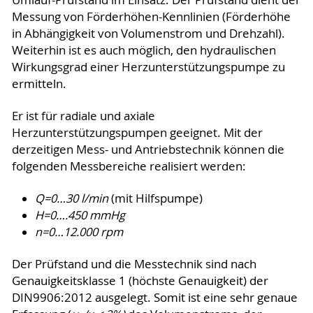
Umlauf-Prüfstand im Einsatz. Der Prüfstand dient der
Messung von Förderhöhen-Kennlinien (Förderhöhe
in Abhängigkeit von Volumenstrom und Drehzahl).
Weiterhin ist es auch möglich, den hydraulischen
Wirkungsgrad einer Herzunterstützungspumpe zu
ermitteln.
Er ist für radiale und axiale
Herzunterstützungspumpen geeignet. Mit der
derzeitigen Mess- und Antriebstechnik können die
folgenden Messbereiche realisiert werden:
Q=0…30
l
/min
(mit Hilfspumpe)
H=0….450 mmHg
n=0…
12.000 rpm
Der Prüfstand und die Messtechnik sind nach
Genauigkeitsklasse 1 (höchste Genauigkeit) der
DIN9906:2012 ausgelegt. Somit ist eine sehr genaue